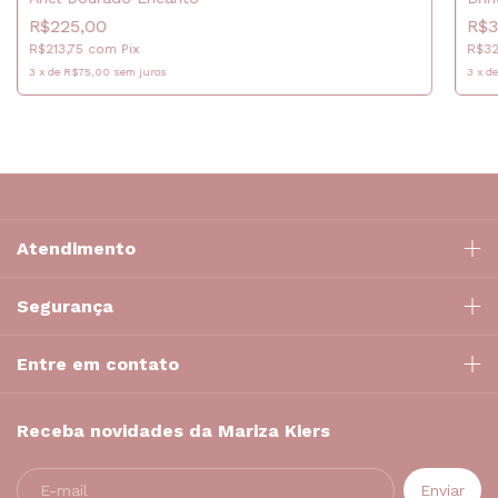
R$225,00
R$3
R$213,75
com
Pix
R$3
3
x
de
R$75,00
sem juros
3
x
d
Atendimento
Segurança
Entre em contato
Receba novidades da Mariza Kiers