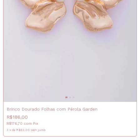
Brinco Dourado Folhas com Pérola Garden
R$186,00
R$176,70
com
Pix
3
x
de
R$62,00
sem juros