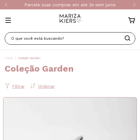
Parcele suas compras em até 3x sem juros
Início
/
Coleção Garden
Coleção Garden
Filtrar
Ordenar