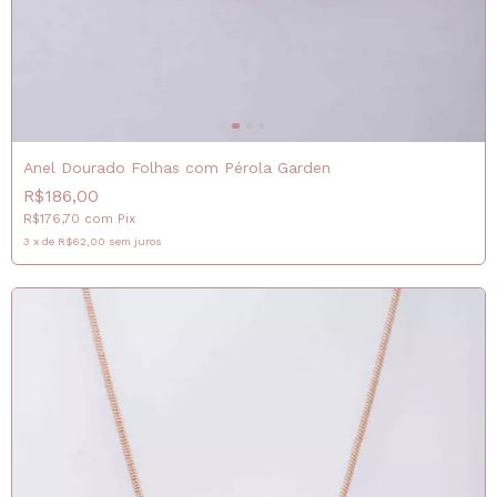
Anel Dourado Folhas com Pérola Garden
R$186,00
R$176,70
com
Pix
3
x
de
R$62,00
sem juros