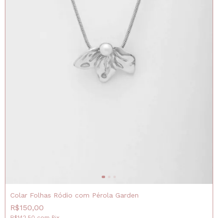
Colar Folhas Ródio com Pérola Garden
R$150,00
R$142,50
com
Pix