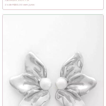
3
x
de
R$50,00
sem juros