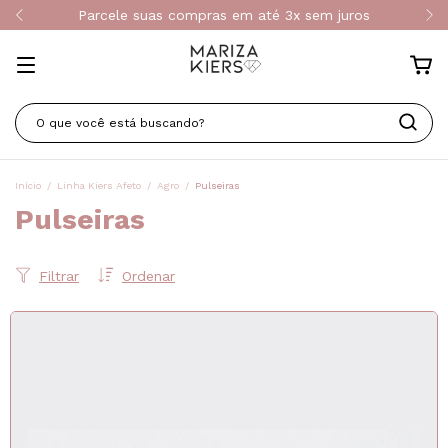
Parcele suas compras em até 3x sem juros
Início
/
Linha Kiers Afeto
/
Agro
/
Pulseiras
Pulseiras
Filtrar
Ordenar