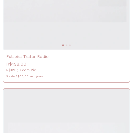
Pulseira Trator Ródio
R$198,00
R$188,10
com
Pix
3
x
de
R$66,00
sem juros