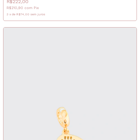
R$222,00
R$210,90
com
Pix
3
x
de
R$74,00
sem juros