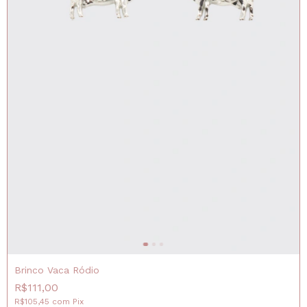
Brinco Vaca Ródio
R$111,00
R$105,45
com
Pix