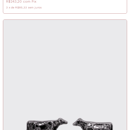
R$243,20
com
Pix
3
x
de
R$85,33
sem juros