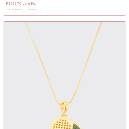
R$233,70
com
Pix
3
x
de
R$82,00
sem juros