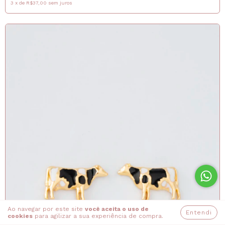
3
x
de
R$37,00
sem juros
Ao navegar por este site
você aceita o uso de
Entendi
cookies
para agilizar a sua experiência de compra.