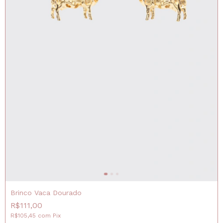
Brinco Vaca Dourado
R$111,00
R$105,45
com
Pix