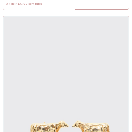
3
x
de
R$37,00
sem juros