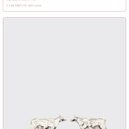
3
x
de
R$37,00
sem juros