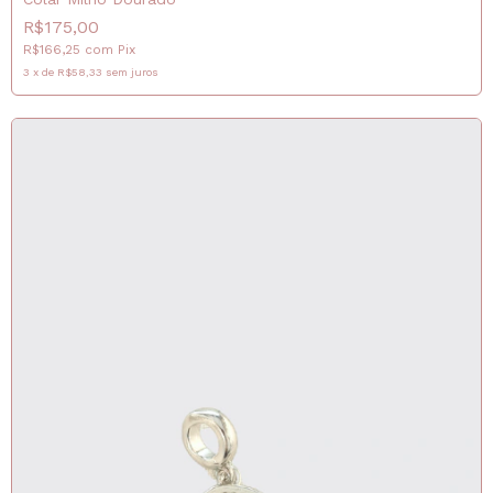
R$175,00
R$166,25
com
Pix
3
x
de
R$58,33
sem juros