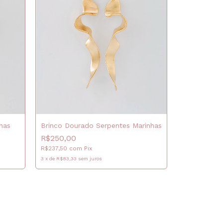
has
Brinco Dourado Serpentes Marinhas
R$250,00
R$237,50
com
Pix
3
x
de
R$83,33
sem juros