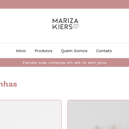
Início
Produtos
Quem Somos
Contato
Parcele suas compras em até 3x sem juros
nhas