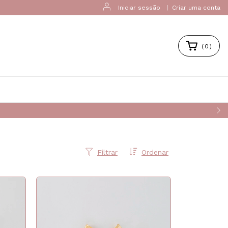
Iniciar sessão
|
Criar uma conta
(
0
)
Filtrar
Ordenar