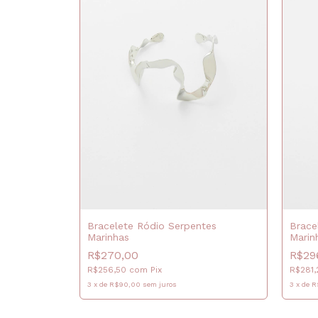
Bracelete Ródio Serpentes
Brace
Marinhas
Marin
R$270,00
R$29
R$256,50
com
Pix
R$281
3
x
de
R$90,00
sem juros
3
x
de
R