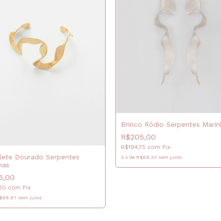
Brinco Ródio Serpentes Marin
R$205,00
R$194,75
com
Pix
lete Dourado Serpentes
3
x
de
R$68,33
sem juros
has
6,00
,20
com
Pix
$98,67
sem juros