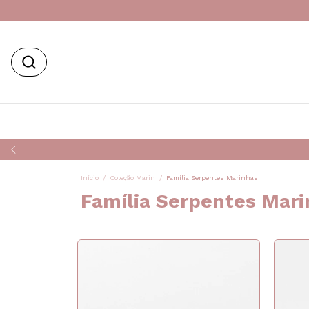
Início
/
Coleção Marin
/
Família Serpentes Marinhas
Família Serpentes Mari