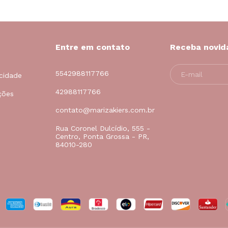
Entre em contato
Receba novid
5542988117766
acidade
42988117766
ções
contato@marizakiers.com.br
Rua Coronel Dulcídio, 555 -
Centro, Ponta Grossa - PR,
84010-280